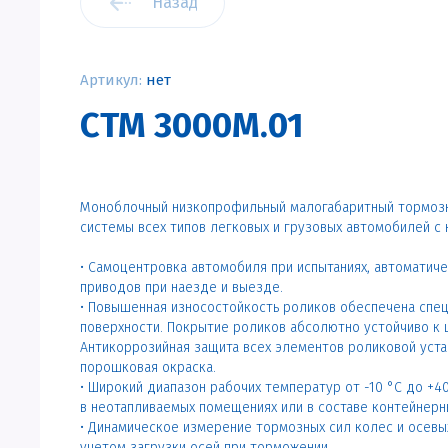
Назад
Артикул:
нет
СТМ 3000М.01
Моноблочный низкопрофильный малогабаритный тормозн
системы всех типов легковых и грузовых автомобилей с н
• Самоцентровка автомобиля при испытаниях, автоматич
приводов при наезде и выезде.
• Повышенная износостойкость роликов обеспечена спец
поверхности. Покрытие роликов абсолютно устойчиво к
Антикоррозийная защита всех элементов роликовой уста
порошковая окраска.
• Широкий диапазон рабочих температур от -10 °С до +4
в неотапливаемых помещениях или в составе контейнерн
• Динамическое измерение тормозных сил колес и осевы
учетом загрузки осей при торможении.