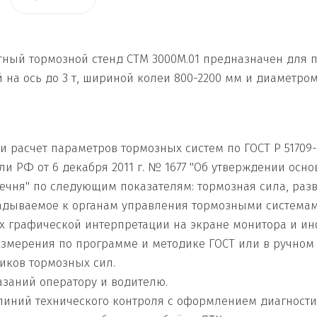
ый тормозной стенд СТМ 3000М.01 предназначен для п
 на ось до 3 т, шириной колеи 800-2200 мм и диаметром 
 расчет параметров тормозных систем по ГОСТ Р 51709-
 РФ от 6 декабря 2011 г. № 1677 "Об утверждении осно
речня" по следующим показателям: тормозная сила, раз
ладываемое к органам управления тормозными системам
х графической интерпретации на экране монитора и и
змерения по программе и методике ГОСТ или в ручном 
иков тормозных сил.
азаний оператору и водителю.
 линий технического контроля с оформлением диагност