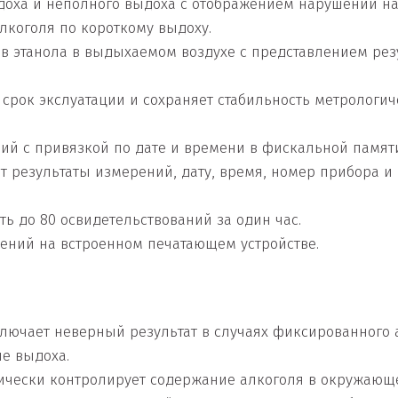
оха и неполного выдоха с отображением нарушений на
лкоголя по короткому выдоху.
в этанола в выдыхаемом воздухе с представлением рез
 срок экслуатации и сохраняет стабильность метрологи
ий с привязкой по дате и времени в фискальной памят
т результаты измерений, дату, время, номер прибора 
ь до 80 освидетельствований за один час.
рений на встроенном печатающем устройстве.
лючает неверный результат в случаях фиксированного а
е выдоха.
ически контролирует содержание алкоголя в окружающе