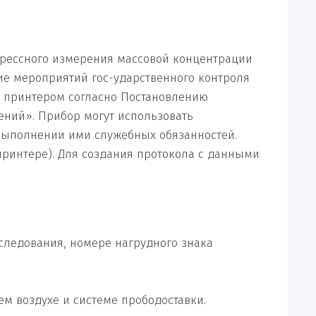
прессного измерения массовой концентрации
ие мероприятий гос-ударственного контроля
а принтером согласно Постановлению
рений». Прибор могут использовать
выполнении ими служебных обязанностей.
принтере). Для создания протокола с данными
следования, номере нагрудного знака
м воздухе и системе прободоставки.