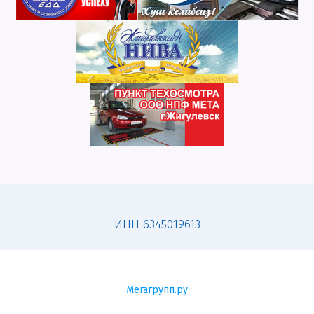
ИНН 6345019613
Мегагрупп.ру