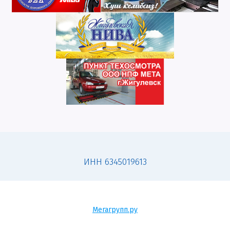
ИНН 6345019613
Мегагрупп.ру