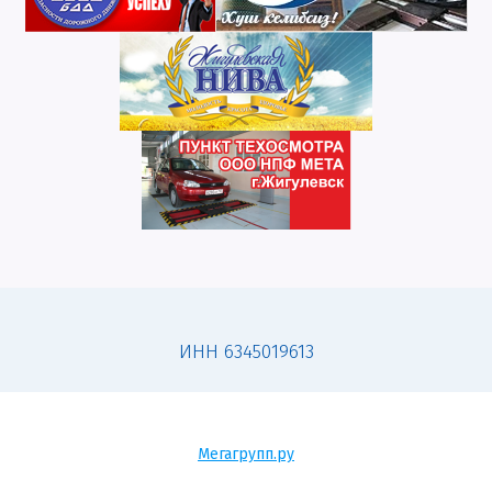
ИНН 6345019613
Мегагрупп.ру